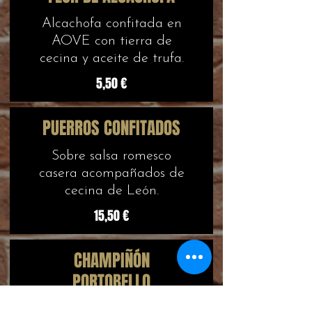
Alcachofa confitada en
AOVE con tierra de
cecina y aceite de trufa.
5,50 €
PUERROS CONFITADOS
Sobre salsa romesco
casera acompañados de
cecina de León.
15,50 €
CHAMPIÑÓN
PORTOBELLO
Rellenos de torta del