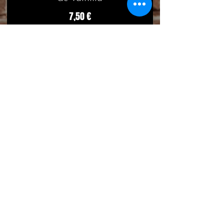
7,50 €
GOXUA
Postre típico vasco con
varias capas: nata,
bizcocho borracho, crema
pastelera y azúcar
quemado
7,50 €